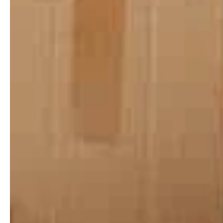
Laatst bijgewerkt: 14 juni 2026
STIJL Woningruimers respecteert uw privacy en
verwerkt uw persoonsgegevens zorgvuldig,
vertrouwelijk en in overeenstemming met de Algemene
Verordening Gegevensbescherming (AVG). In dit
privacybeleid leggen wij uit welke gegevens wij
verzamelen, waarom, hoe lang wij ze bewaren en welke
rechten u heeft.
1. Wie zijn wij?
STIJL Woningruimers is de
verwerkingsverantwoordelijke voor de verwerking van
uw persoonsgegevens.
Bedrijf:
STIJL Woningruimers (KvK 87194368)
Adres:
Wervershoofstraat 30, 1023 XJ Amsterdam