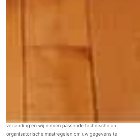
wij vanwege onze wettelijke administratieplicht 7 jaar.
5. Met wie delen wij gegevens?
Wij verkopen uw gegevens nooit. Wij delen gegevens
uitsluitend met partijen die ons helpen onze dienst te
leveren, zoals onze hostingpartij, e-mailprovider en
Google (Analytics). Met deze partijen zijn waar nodig
verwerkersovereenkomsten gesloten. Sommige partijen
kunnen gegevens buiten de Europese Economische
Ruimte verwerken; in dat geval gelden passende
waarborgen zoals de EU-modelcontractbepalingen.
6. Beveiliging
Onze website werkt volledig via een beveiligde HTTPS-
verbinding en wij nemen passende technische en
organisatorische maatregelen om uw gegevens te