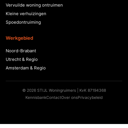
Vervuilde woning ontruimen
Kleine verhuizingen
Spoedontruiming
Werkgebied
Noord-Brabant
Utrecht & Regio
Amsterdam & Regio
© 2026 STIJL Woningruimers | KvK 87194368
Kennisbank
Contact
Over ons
Privacybeleid