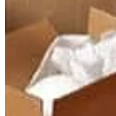
E-mail:
martijn@stijlwoningruimers.nl
Telefoon:
073 234 3810
2. Welke gegevens verwerken wij en waarom?
Contact- en offerteaanvragen.
Wanneer u ons
contactformulier invult, belt, e-mailt of via WhatsApp
contact opneemt, verwerken wij uw naam, e-mailadres,
telefoonnummer, het adres van de te ontruimen woning
en de inhoud van uw bericht. Doel: uw aanvraag
beantwoorden en een passende offerte uitbrengen.
Rechtsgrond: de uitvoering van een overeenkomst of, in
de aanvraagfase, ons gerechtvaardigd belang om op uw
aanvraag te reageren.
Websitestatistieken.
Wij gebruiken Google Analytics 4
om te zien hoe bezoekers onze website gebruiken, zodat