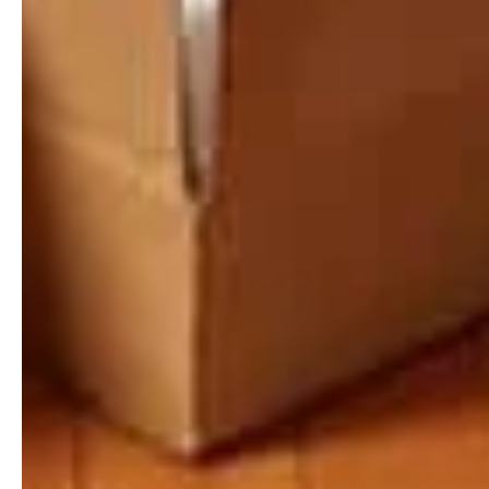
wij deze kunnen verbeteren. Hierbij worden gegevens
zoals uw (geanonimiseerde) IP-adres, apparaat- en
browsertype en de bekeken pagina's verwerkt.
Rechtsgrond: uw toestemming.
3. Cookies
Onze website gebruikt functionele cookies (noodzakelijk
voor de werking) en analytische cookies (Google
Analytics). Analytische cookies worden uitsluitend
geplaatst voor zover toegestaan. U kunt cookies altijd
verwijderen of blokkeren via uw browserinstellingen.
4. Hoe lang bewaren wij uw gegevens?
Wij bewaren uw gegevens niet langer dan nodig.
Aanvragen die niet tot een opdracht leiden, verwijderen
wij doorgaans binnen 12 maanden. Gegevens die horen
bij een uitgevoerde opdracht (zoals facturen) bewaren