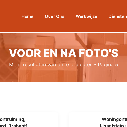
Home
Over Ons
Werkwijze
Diensten
VOOR EN NA FOTO'S
Meer resultaten van onze projecten - Pagina 5
ontruiming,
Woningontr
ord-Brabant)
IJsselstein 