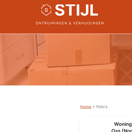
Home
> Foto's
Woning
Oss (No