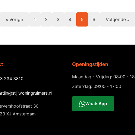
« Vorige
1
2
3
4
5
6
Volgende »
ct
Openingstijden
Maandag - Vrijdag: 08:00 - 18
3 234 3810
Zaterdag: 09:00 - 17:00
rtijn@stijlwoningruimers.nl
WhatsApp
rvershoofstraat 30
23 XJ Amsterdam