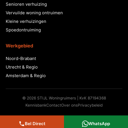
Senioren verhuizing
Vervuilde woning ontruimen
Kleine verhuizingen
Spoedontruiming
Werkgebied
Noord-Brabant
Utrecht & Regio
Amsterdam & Regio
© 2026 STIJL Woningruimers | KvK 87194368
Kennisbank
Contact
Over ons
Privacybeleid
Bel Direct
WhatsApp